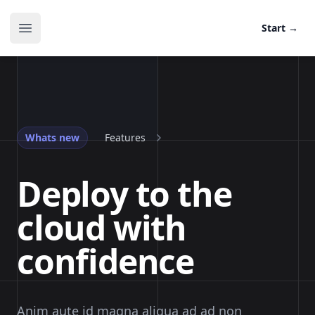
Your Company
Start
→
Open main menu
Whats new
Features
Deploy to the
cloud with
confidence
Anim aute id magna aliqua ad ad non